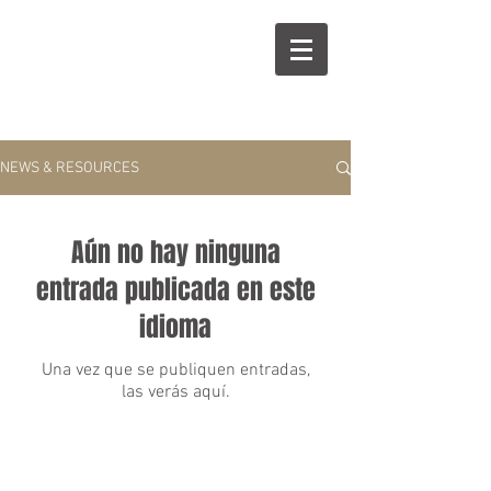
H
C
Choose Language
NEWS & RESOURCES
Aún no hay ninguna
entrada publicada en este
idioma
Una vez que se publiquen entradas,
las verás aquí.
©2017 por Humberto Caiaffa Law.